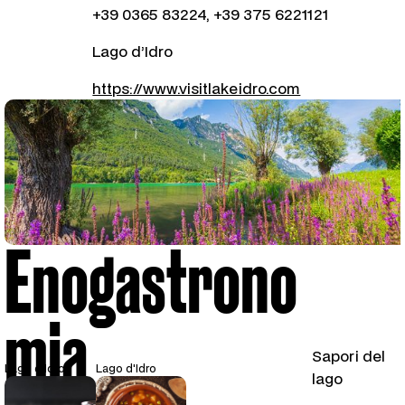
+39 0365 83224, +39 375 6221121
Lago d’Idro
https://www.visitlakeidro.com
Enogastrono
mia
Sapori del
Lago d'Idro
Lago d'Idro
lago