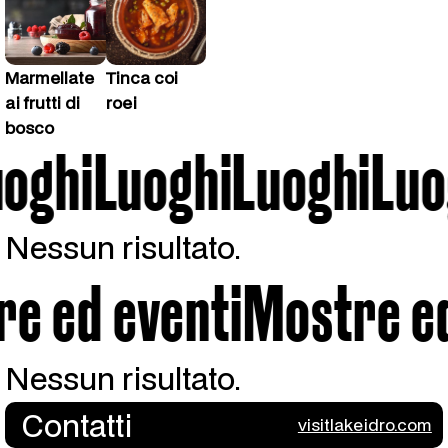
Marmellate
Tinca coi
ai frutti di
roei
bosco
Luoghi
oghi
Luoghi
Luoghi
Luog
Nessun risultato.
Mostre ed eventi
ed eventi
Mostre ed e
Nessun risultato.
Contatti
visitlakeidro.com