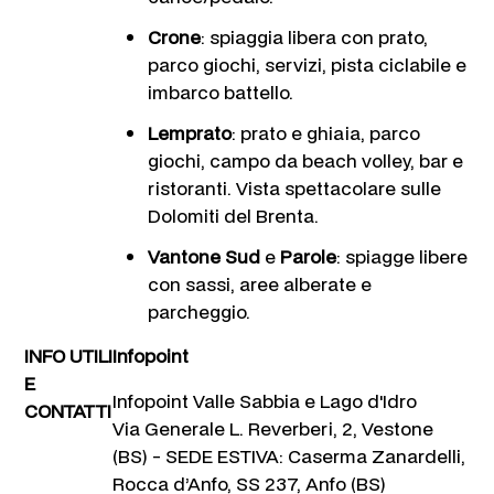
Crone
: spiaggia libera con prato,
parco giochi, servizi, pista ciclabile e
imbarco battello.
Lemprato
: prato e ghiaia, parco
giochi, campo da beach volley, bar e
ristoranti. Vista spettacolare sulle
Dolomiti del Brenta.
Vantone Sud
e
Parole
: spiagge libere
con sassi, aree alberate e
parcheggio.
INFO UTILI
Infopoint
E
Infopoint Valle Sabbia e Lago d'Idro
CONTATTI
Via Generale L. Reverberi, 2, Vestone
(BS) - SEDE ESTIVA: Caserma Zanardelli,
Rocca d’Anfo, SS 237, Anfo (BS)