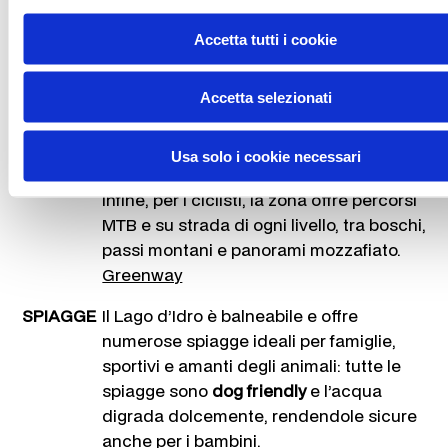
Ferrate di Casto (nel Parco delle
Accetta tutti i cookie
Fucine, con 14 tratti di varia
difficoltà)
ferratecasto
.com
Accetta selezionati
Il lago è anche meta per il parapendio,
con lanci dal Monte Alpo e Monte Stino,
Usa solo i cookie necessari
facilmente raggiungibili in auto o bus.
Infine, per i ciclisti, la zona offre percorsi
MTB e su strada di ogni livello, tra boschi,
passi montani e panorami mozzafiato.
Greenway
SPIAGGE
Il Lago d’Idro è balneabile e offre
numerose spiagge ideali per famiglie,
sportivi e amanti degli animali: tutte le
spiagge sono
dog friendly
e l’acqua
digrada dolcemente, rendendole sicure
anche per i bambini.