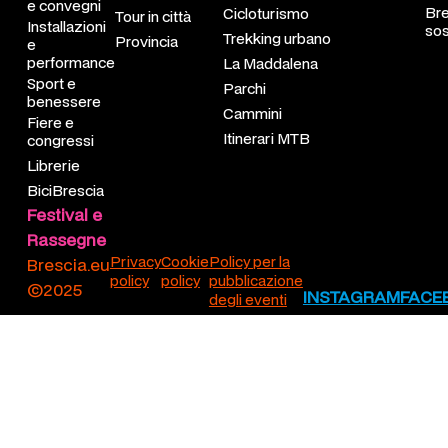
kshop e laboratori
chi
ggi di gruppo
e convegni
Bre
Cicloturismo
Tour in città
Installazioni
sos
Trekking urbano
Provincia
e
ontri culturali
nti ricorrenti
scia sostenibile
performance
La Maddalena
Sport e
ferenze e convegni
r in città
Parchi
benessere
Cammini
Fiere e
tallazioni e performance 
vincia
Itinerari MTB
congressi
rt e benessere
ibrescia
Librerie
BiciBrescia
re e congressi
Festival e
Rassegne
rerie
Privacy
Cookie
Policy per la
Brescia.eu
policy
policy
pubblicazione
iBrescia
©2025
INSTAGRAM
FACE
degli eventi