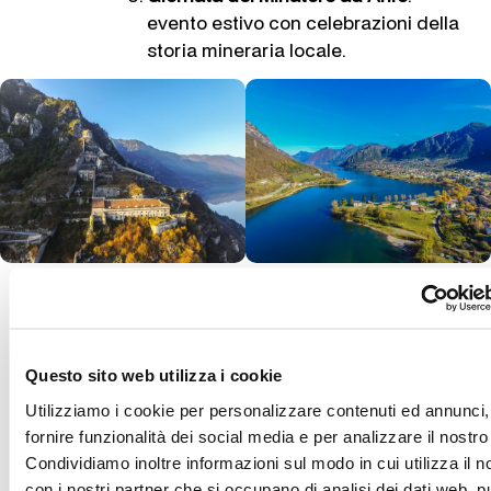
evento estivo con celebrazioni della
storia mineraria locale.
RELAX,
Il Lago d’Idro è un paradiso per chi ama
NATURA
muoversi all’aria aperta. Il vento
E SPORT
pomeridiano, l’Ander, soffia regolare e
costante: perfetto per vela, windsurf e,
Questo sito web utilizza i cookie
nella zona nord, a Ponte Caffaro, anche
Utilizziamo i cookie per personalizzare contenuti ed annunci,
per il kitesurf.
fornire funzionalità dei social media e per analizzare il nostro 
Le mattine, invece, sono calme e
Condividiamo inoltre informazioni sul modo in cui utilizza il no
silenziose, ideali per il canottaggio. Non
con i nostri partner che si occupano di analisi dei dati web, pu