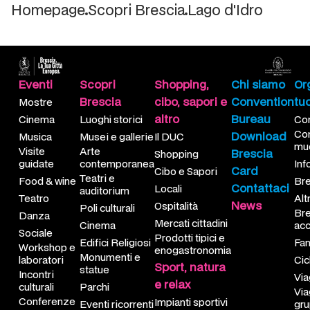
Homepage
Scopri Brescia
Lago d'Idro
ti gli eventi
pri tutto
DUC
te le strutture
ianti sportivi
e arrivare
Eventi
Scopri
Shopping,
Chi siamo
Org
stre
ghi storici
opping
telle
loturismo
me muoversi
Brescia
cibo, sapori e
Convention
tu
Mostre
altro
Bureau
Cinema
Luoghi storici
Com
nema
ei e gallerie
o e Sapori
telle
kking urbano
opoint
Co
Download
Musica
Musei e gallerie
Il DUC
mu
sica
te contemporanea
ali
telle
 Maddalena
sciapp!
Visite
Arte
Brescia
Shopping
guidate
contemporanea
Inf
Card
Cibo e Sapori
ite guidate
tri e auditorium
cati cittadini
telle
chi
i servizi
Teatri e
Food & wine
Bre
Contattaci
Locali
auditorium
Teatro
Alt
od & wine
i culturali
dotti tipici e enogastronomia
tella
mmini
scia accessibile
News
Ospitalità
Poli culturali
Bre
Danza
Mercati cittadini
Cinema
acc
tro
nema
nerari MTB
iglie
Sociale
Prodotti tipici e
Edifici Religiosi
Fam
Workshop e
enogastronomia
Monumenti e
nza
fici Religiosi
loviaggiatori
laboratori
Cic
Sport, natura
statue
Incontri
Via
e relax
iale
umenti e statue
ggi scuole
culturali
Parchi
Via
Conferenze
Impianti sportivi
Eventi ricorrenti
gr