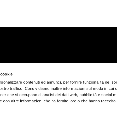
Shopping, cibo, sapori e altro
Chi siamo
Conventio
Il DUC
 cookie
Download
Shopping
rsonalizzare contenuti ed annunci, per fornire funzionalità dei soc
Brescia Ca
nea
Cibo e Sapori
stro traffico. Condividiamo inoltre informazioni sul modo in cui ut
Contattaci
m
Locali
tner che si occupano di analisi dei dati web, pubblicità e social m
News
Ospitalità
e con altre informazioni che ha fornito loro o che hanno raccolto
Mercati cittadini
Prodotti tipici e enogastronomia
Sport, natura e relax
ue