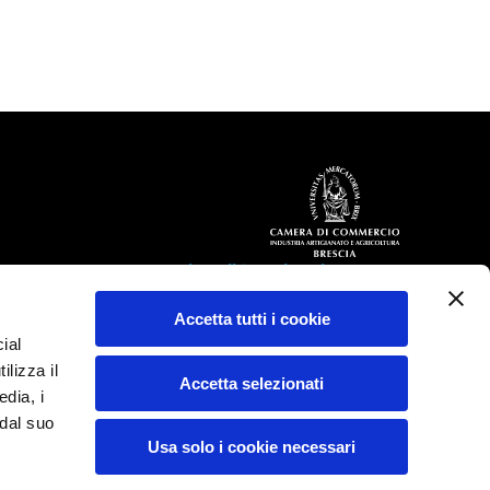
Organizza il tuo viaggio
n Bureau
Come arrivare
Accetta tutti i cookie
Come muoversi
ial
rd
Infopoint
ilizza il
Bresciapp!
Accetta selezionati
edia, i
Altri Servizi
 dal suo
Brescia accessibile
Usa solo i cookie necessari
Famiglie
Cicloviaggiatori