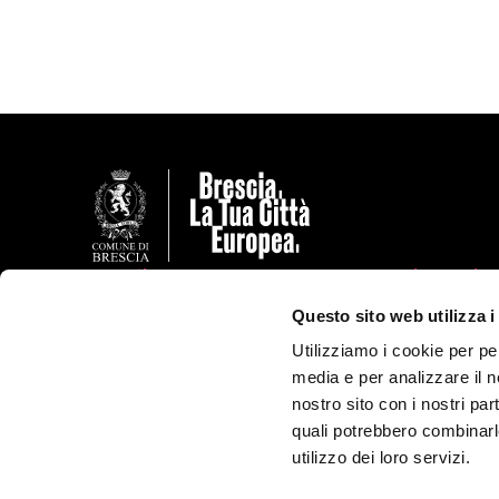
enti
to
rutture
ortivi
vare
rici
smo
versi
llerie
ori
urbano
Eventi
Scopri Brescia
Mostre
Luoghi storici
emporanea
lena
!
Questo sito web utilizza i
Cinema
Musei e gallerie
Utilizziamo i cookie per pe
date
uditorium
ttadini
i
Musica
Arte contempora
media e per analizzare il no
Visite guidate
Teatri e auditoriu
ine
li
ipici e enogastronomia
cessibile
nostro sito con i nostri par
Food & wine
Poli culturali
quali potrebbero combinarl
Teatro
Cinema
MTB
utilizzo dei loro servizi.
Danza
Edifici Religiosi
igiosi
iatori
Sociale
Monumenti e stat