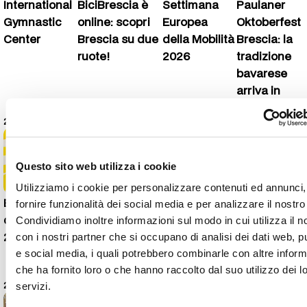
International
BiciBrescia è
Settimana
Paulaner
Gymnastic
online: scopri
Europea
Oktoberfest
Center
Brescia su due
della Mobilità
Brescia: la
ruote!
2026
tradizione
bavarese
arriva in
città
23 giugno 2026
13 maggio 2026
30 aprile
27 aprile 2026
2026
Questo sito web utilizza i cookie
Utilizziamo i cookie per personalizzare contenuti ed annunci,
Brescia
Brescia si
Brescia in
fornire funzionalità dei social media e per analizzare il nostro 
Brescia
d'Estate
racconta.
corsa per
Condividiamo inoltre informazioni sul modo in cui utilizza il no
Pride
2026
Ora anche
European
con i nostri partner che si occupano di analisi dei dati web, pu
2026
per strada
Green Capital
e social media, i quali potrebbero combinarle con altre inform
2028
che ha fornito loro o che hanno raccolto dal suo utilizzo dei l
24 aprile 2026
13 aprile 2026
09 aprile 2026
20
servizi.
febbraio