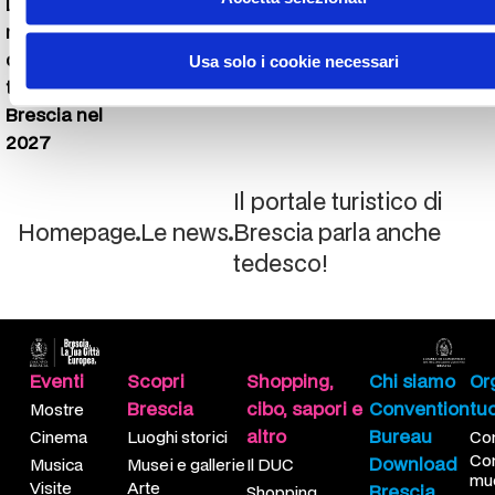
L'Adunata
nazionale
degli Alpini
Usa solo i cookie necessari
torna a
Brescia nel
2027
Il portale turistico di
Homepage
Le news
Brescia parla anche
tedesco!
ti gli eventi
pri tutto
DUC
te le strutture
ianti sportivi
e arrivare
Eventi
Scopri
Shopping,
Chi siamo
Org
stre
ghi storici
opping
telle
loturismo
me muoversi
Brescia
cibo, sapori e
Convention
tu
Mostre
altro
Bureau
Cinema
Luoghi storici
Com
nema
ei e gallerie
o e Sapori
telle
kking urbano
opoint
Co
Download
Musica
Musei e gallerie
Il DUC
mu
sica
te contemporanea
ali
telle
 Maddalena
sciapp!
Visite
Arte
Brescia
Shopping