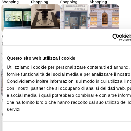
Shopping
Shopping
Shopping
Shopping
Pasotti
Il laboratorio
Gioielleria
Gioielleria
Gioielli
del tempo
Rovetta
Marpi
Via Dante, 2/B,
Via Dante, 23,
Via S. Faustino,
Corso Magenta,
Questo sito web utilizza i cookie
25122, Brescia
25122, Brescia
35/E, 25122,
14, 25121, Brescia
(BS)
(BS)
Brescia (BS)
(BS)
Shopping
Shopping
Shopping
Shopping
Utilizziamo i cookie per personalizzare contenuti ed annunci,
fornire funzionalità dei social media e per analizzare il nostro 
Condividiamo inoltre informazioni sul modo in cui utilizza il no
con i nostri partner che si occupano di analisi dei dati web, pu
e social media, i quali potrebbero combinarle con altre inform
David J
Brescia Oro
Gioielleria
Gioielleria
che ha fornito loro o che hanno raccolto dal suo utilizzo dei l
Leonardi
Bosetti
servizi.
Corso Palestro,
Via Veronica
36, 25121, Brescia
Gambara, 9, 25121
Via X Giornate, 3,
Via Felice
(BS)
Brescia (BS)
25121, Brescia (BS)
Cavallotti, 8/10,
25121, Brescia (BS)
Selezione
1
2
...