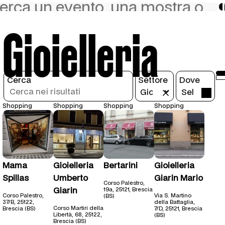
Gioielleria
Cerca
Settore
Dove
Shopping
Shopping
Shopping
Shopping
Mama
Gioielleria
Bertarini
Gioielleria
Spillas
Umberto
Giarin Mario
Corso Palestro,
Giarin
19a, 25121, Brescia
Corso Palestro,
Via S. Martino
(BS)
37/B, 25122,
della Battaglia,
Corso Martiri della
Brescia (BS)
7/D, 25121, Brescia
Libertà, 68, 25122,
(BS)
Brescia (BS)